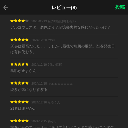
戻る
投稿
レビュー(8)
2025/05/13 私の願望は叶わない
アルゴウェスタ、勿体ぶり？記憶喪失的な感じだったっけ？
2024/12/20 tetsu
20巻は最高だった、、，しかし最後で鳥肌の展開。21巻発売日
は有休使おう。
2024/12/19 9歳の真桜
鳥肌が止まらん…
2024/12/18 キェェェェェェェ
続きが気になりすぎる
2024/12/16 なるくん
21巻はまだか…
2024/12/15 あかし
前巻からのストーリーはキリの良いところまで終わってたので