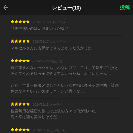
戻る
投稿
レビュー(10)
2026/02/15 たれパンダ
計画性無いのは…おまいうがなノ
2024/12/17 はなぺちゃ
マルセルさんにも孫ができてよかった良かった
2024/12/16 雨宮八音
縁に恵まれなかったかもしれないけど、こうして晩年に祖父と
呼んでくれる娘っ子に会えてよかったね、おじいちゃん…
ただ、世界一個ダメにしたという女神様は多分その性格（計画
性のなさというかズボラ？）だと思うな…
2024/12/15 スーライ
他言無用な秘密の割には上級の方々は口が軽いね
海の幸は凄く美味しそうだ
2024/12/14 くっちゃら