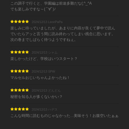
この調子で行くと、学園編は前途多難だな(;^_^A
でも楽しみですな～( ﾟ∀ﾟ)ﾉ
2024/12/13 LeonPaPa
楽しみに待っていましたが、あまりに内容が良くて夢中で読ん
でいたらアッと言う間に読み終わってしまい残念に思います。
次の巻までしばらく待つようですねぇ。
2024/12/13 シャム
楽しかったけど、学校はいつスタート？
2024/12/13 SPW
マルセルおじいちゃんよかったね！
2024/12/13 どんどん
秘密を知る人が多くないかい？
2024/12/13 ハデス
こんな時間に読むものじゃなかった...美味そう！お腹空いたぁぁ