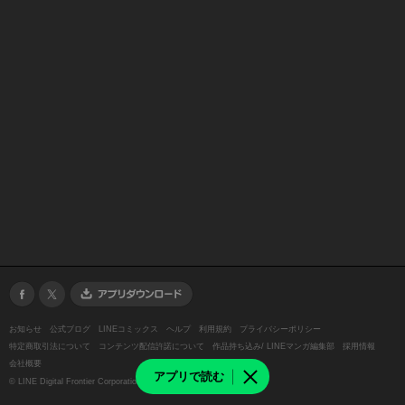
お知らせ
公式ブログ
LINEコミックス
ヘルプ
利用規約
プライバシーポリシー
特定商取引法について
コンテンツ配信許諾について
作品持ち込み/ LINEマンガ編集部
採用情報
会社概要
アプリで読む
©
LINE Digital Frontier Corporation