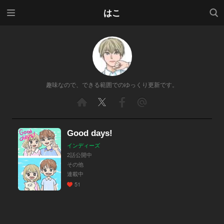
メニ
検索
はこ
ュー
趣味なので、できる範囲でのゆっくり更新です。
Good days!
インディーズ
2話公開中
その他
連載中
51