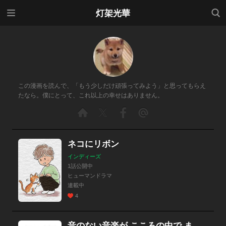
メニ
検索
灯架光華
ュー
この漫画を読んで、「もう少しだけ頑張ってみよう」と思ってもらえ
たなら。僕にとって、これ以上の幸せはありません。
ネコにリボン
インディーズ
1話公開中
ヒューマンドラマ
連載中
4
音のない音楽が こころの中で まわりつづける