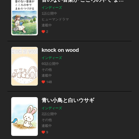
インディーズ
1話公開中
ヒューマンドラマ
連載中
2
knock on wood
インディーズ
60話公開中
その他
連載中
148
青い小鳥と白いウサギ
インディーズ
2話公開中
その他
連載中
9