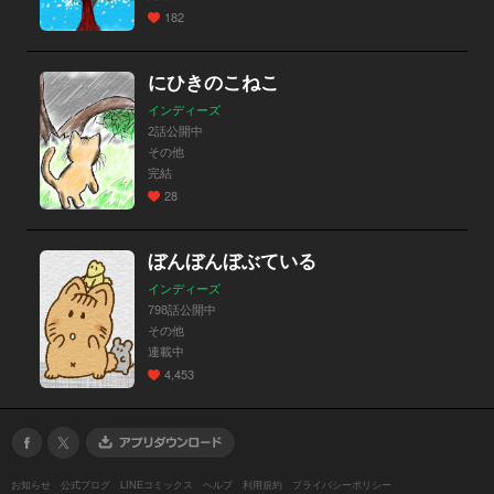
182
にひきのこねこ
インディーズ
2話公開中
その他
完結
28
ぼんぼんぼぶている
インディーズ
798話公開中
その他
連載中
4,453
お知らせ
公式ブログ
LINEコミックス
ヘルプ
利用規約
プライバシーポリシー