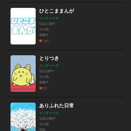
ひとこままんが
インディーズ
51話公開中
その他
連載中
121
とりつき
インディーズ
5話公開中
その他
連載中
21
ありふれた日常
インディーズ
10話公開中
その他
完結