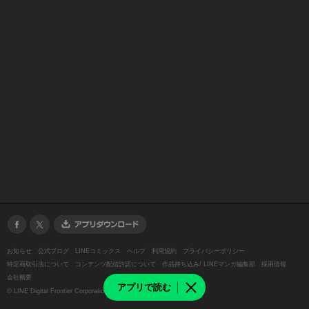
お知らせ
公式ブログ
LINEコミックス
ヘルプ
利用規約
プライバシーポリシー
特定商取引法について
コンテンツ配信許諾について
作品持ち込み/ LINEマンガ編集部
採用情報
会社概要
アプリで読む
©
LINE Digital Frontier Corporation