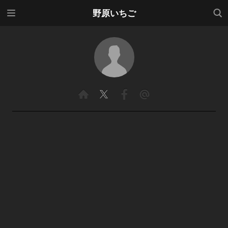
メニ
検索
野原いちご
ュー