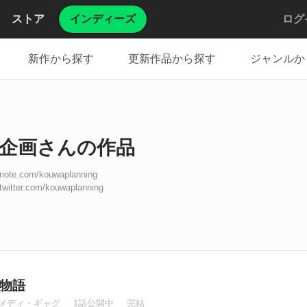
ストア
インディーズ
ログ
新作から探す
更新作品から探す
ジャンルか
企画さんの作品
//note.com/kouwaplanning
/twitter.com/kouwaplanning
物語
メディ・ギャグ
1話公開中
完結