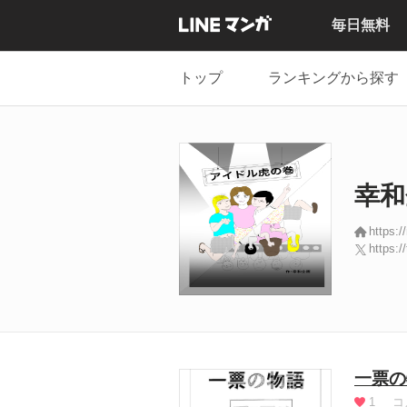
毎日無料
トップ
ランキングから探す
幸和
https:
https:/
一票の
1
コ