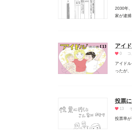
2030
家が逮捕
アイド
0
コ
アイドル
ったが、
投票に
13
投票率が