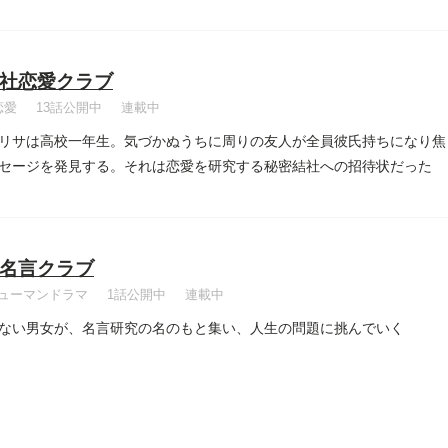
社恋愛クラブ
恋愛
13話公開中
連載中
リサは高校一年生。気づかぬうちに周りの友人が全員彼氏持ちになり焦
セージを発見する。それは恋愛を研究する秘密結社への招待状だった
名言クラブ
ューマンドラマ
1話公開中
連載中
ない男女が、名言研究の名のもと集い、人生の問題に挑んでいく