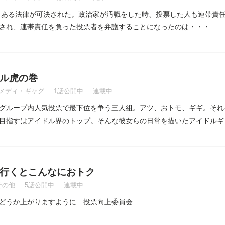
年、ある法律が可決された。政治家が汚職をした時、投票した人も連帯責
され、連帯責任を負った投票者を弁護することになったのは・・・
ル虎の巻
メディ・ギャグ
1話公開中
連載中
グループ内人気投票で最下位を争う三人組。アツ、おトモ、ギギ。それ
目指すはアイドル界のトップ。そんな彼女らの日常を描いたアイドルギ
行くとこんなにおトク
その他
5話公開中
連載中
どうか上がりますように 投票向上委員会