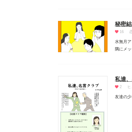
秘密結
16
水無月ア
隅にメッ
私達、
2
ヒ
友達の少