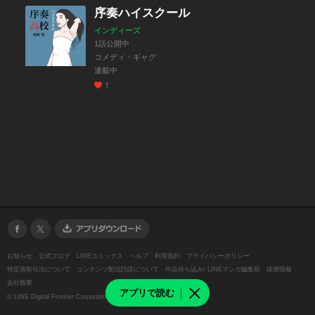
序奏ハイスクール
インディーズ
1話公開中
コメディ・ギャグ
連載中
1
お知らせ
公式ブログ
LINEコミックス
ヘルプ
利用規約
プライバシーポリシー
特定商取引法について
コンテンツ配信許諾について
作品持ち込み/ LINEマンガ編集部
採用情報
会社概要
アプリで読む
©
LINE Digital Frontier Corporation