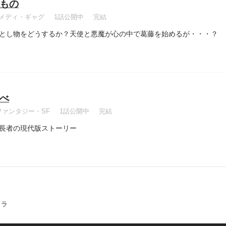
もの
メディ・ギャグ
1話公開中
完結
とし物をどうするか？天使と悪魔が心の中で葛藤を始めるが・・・？
べ
ファンタジー・SF
1話公開中
完結
長者の現代版ストーリー
ドラ