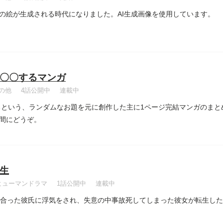
の絵が生成される時代になりました。AI生成画像を使用しています。
〇〇するマンガ
の他
4話公開中
連載中
るという、ランダムなお題を元に創作した主に1ページ完結マンガのまとめ
間にどうぞ。
生
ヒューマンドラマ
1話公開中
連載中
き合った彼氏に浮気をされ、失意の中事故死してしまった彼女が転生し