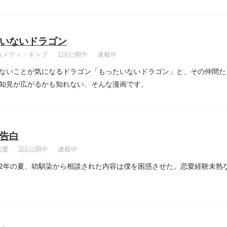
いないドラゴン
コメディ・ギャグ
1話公開中
連載中
ないことが気になるドラゴン「もったいないドラゴン」と、その仲間た
知見が広がるかも知れない、そんな漫画です。
告白
恋愛
2話公開中
連載中
2年の夏、幼馴染から相談された内容は僕を困惑させた。恋愛経験未熟