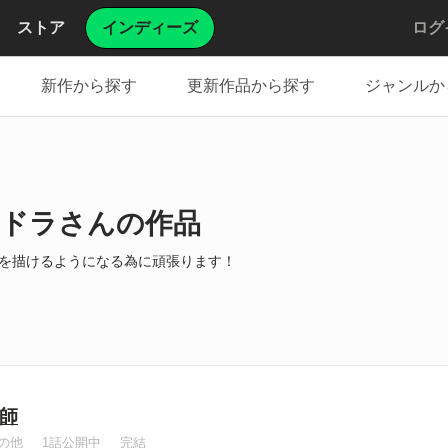
ストア
インディーズ
ログ
新作から探す
更新作品から探す
ジャンルか
ドラさんの作品
を描けるようになる為に頑張ります！
絵師
の他
1話公開中
完結