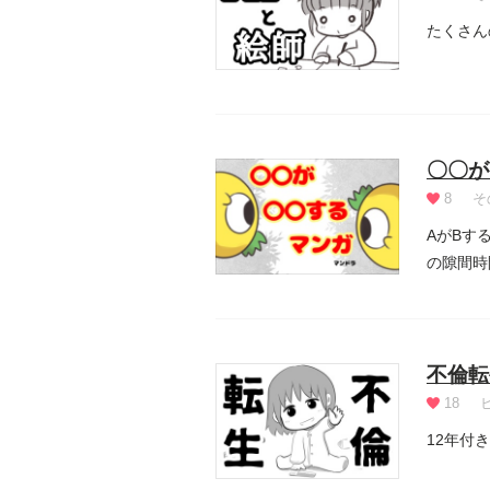
たくさん
〇〇が
8
そ
AがBす
の隙間時
不倫転
18
12年付