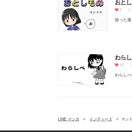
おとし
9
コ
拾った落
わらし
10
わらしべ
LINE マンガ
インディーズ
マン