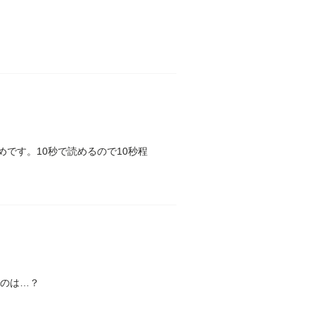
です。10秒で読めるので10秒程
たのは…？