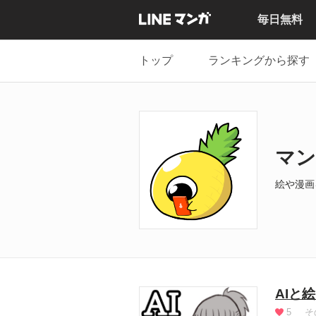
毎日無料
トップ
ランキングから探す
マン
絵や漫画
AIと
5
そ