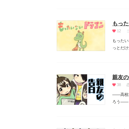
もった
12
もったい
っとだけ
親友の
38
――高校
ろう――