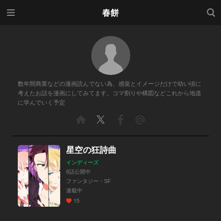
メニ
検索
春餅
ュー
数年間商業などの漫画読んでない為、感覚とイメージだけで幼い頃に
考えたお話を漫画にしてみてます。コマ割りや構図などこれから地道
に学んでいく予定
星空の狂詩曲
インディーズ
8話公開中
ファンタジー・SF
連載中
15