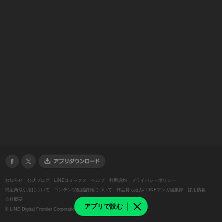
お知らせ
公式ブログ
LINEコミックス
ヘルプ
利用規約
プライバシーポリシー
特定商取引法について
コンテンツ配信許諾について
作品持ち込み/ LINEマンガ編集部
採用情報
会社概要
アプリで読む
©
LINE Digital Frontier Corporation