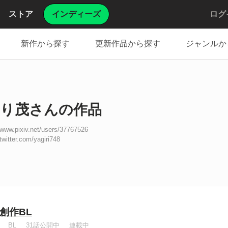
ストア
インディーズ
ログ
新作から探す
更新作品から探す
ジャンルか
り茂さんの作品
/www.pixiv.net/users/37767526
/twitter.com/yagiri748
創作BL
BL
31話公開中
連載中