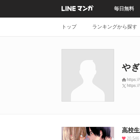
毎日無料
トップ
ランキングから探す
やぎ
https:/
https:/
高校生
20,546