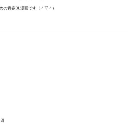
めの青春BL漫画です（＾▽＾）
り茂