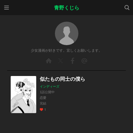
メニ
検索
青野くじら
ュー
少女漫画が好きです。宜しくお願いします。
似たもの同士の僕ら
インディーズ
1話公開中
恋愛
完結
1