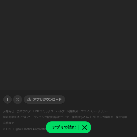
お知らせ
公式ブログ
LINEコミックス
ヘルプ
利用規約
プライバシーポリシー
特定商取引法について
コンテンツ配信許諾について
作品持ち込み/ LINEマンガ編集部
採用情報
会社概要
アプリで読む
©
LINE Digital Frontier Corporation