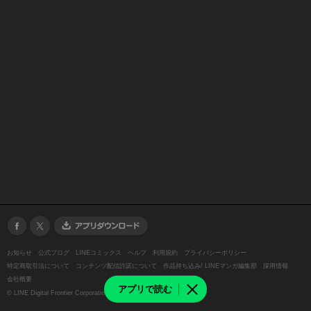
お知らせ
公式ブログ
LINEコミックス
ヘルプ
利用規約
プライバシーポリシー
特定商取引法について
コンテンツ配信許諾について
作品持ち込み/ LINEマンガ編集部
採用情報
会社概要
アプリで読む
©
LINE Digital Frontier Corporation