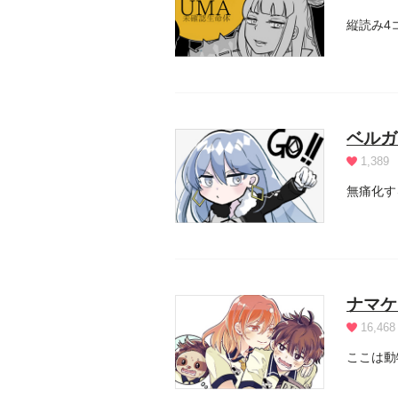
縦読み4
ベルガ
1,389
無痛化す
ナマケ
16,468
ここは動