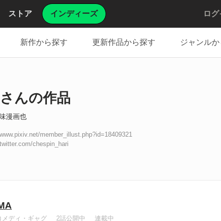
ストア
インディーズ
ログ
新作から探す
更新作品から探す
ジャンルか
さんの作品
味漫画也
//www.pixiv.net/member_illust.php?id=18409321
/twitter.com/chespin_hari
MA
コメディ・ギャグ
2話公開中
連載中