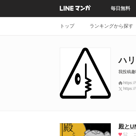
毎日無料
トップ
ランキングから探す
ハリ
我投稿趣
https:
https:/
殿とU
52