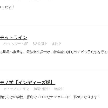
コマだよ！
モットライン
ファンタジー・SF
5話公開中
連載中
る世界へ復讐を。最強女性兵士が、特殊能力持ちのチビっ子たちを守る
モノ学【インディーズ版】
ヒューマンドラマ
19話公開中
連載中
物だらけの学校。臆病でノロマなナマケモノに、私気になります！