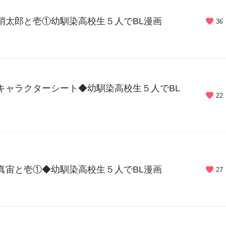
 梢太郎と壱①幼馴染高校生５人でBL漫画
36
 キャラクターシート◆幼馴染高校生５人でBL
22
 真宙と壱①◆幼馴染高校生５人でBL漫画
27