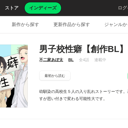
ストア
インディーズ
ログ
新作から探す
更新作品から探す
ジャンルか
男子校性癖【創作BL】
不二家あぽ太
BL
全4話
連載中
最初から読む
幼馴染の高校生５人の入り乱れストーリーです。
すが思い付きで変わる可能性大です。