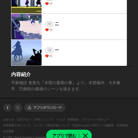
35
二
2話
39
一
1話
46
内容紹介
平家物語 巻第九『木曽の最期の事』より。木曽義仲、今井兼
平、巴御前の最後のシーンを描きます。
お知らせ
公式ブログ
LINEコミックス
ヘルプ
利用規約
プライバシーポリシー
特定商取引法について
コンテンツ配信許諾について
作品持ち込み/ LINEマンガ編集部
採用情報
会社概要
アプリで読む
©
LINE Digital Frontier Corporation