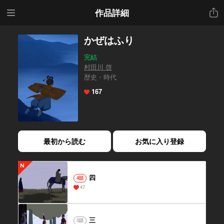
メニ
共有
作品詳細
ュー
かぜはふり
完結
村田川 啓
歴史・時代
167
最初から読む
お気に入り登録
四
4話
47
三
3話