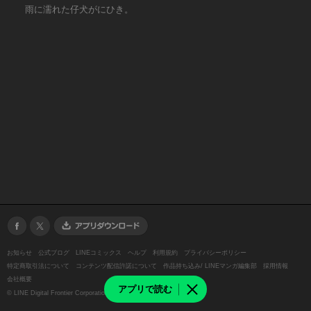
雨に濡れた仔犬がにひき。
お知らせ
公式ブログ
LINEコミックス
ヘルプ
利用規約
プライバシーポリシー
特定商取引法について
コンテンツ配信許諾について
作品持ち込み/ LINEマンガ編集部
採用情報
会社概要
アプリで読む
©
LINE Digital Frontier Corporation