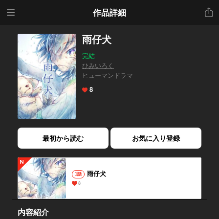
メニ
共有
作品詳細
ュー
雨仔犬
完結
ひみいろく
ヒューマンドラマ
8
最初から読む
お気に入り登録
雨仔犬
1話
8
内容紹介