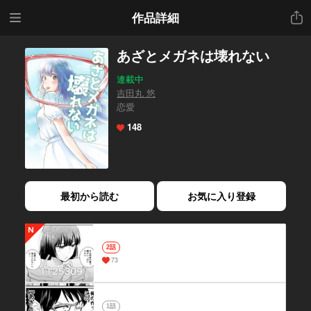
メニ
共有
作品詳細
ュー
あざとメガネは壊れない
連載中
吉田丸 悠
恋愛
148
最初から読む
お気に入り登録
2話
73
1話