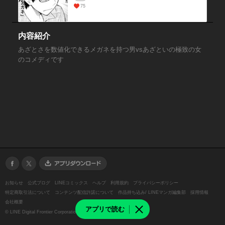
75
内容紹介
あざとさを数値化できるメガネを持つ男vsあざといの極致の女
のコメディです
お知らせ
公式ブログ
LINEコミックス
ヘルプ
利用規約
プライバシーポリシー
特定商取引法について
コンテンツ配信許諾について
作品持ち込み/ LINEマンガ編集部
採用情報
会社概要
アプリで読む
©
LINE Digital Frontier Corporation