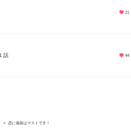
21
１話
44
恋に偽装はマストです！