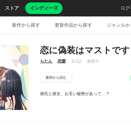
ストア
インディーズ
ログ
新作から探す
更新作品から探す
ジャンルか
恋に偽装はマストです
らたん
恋愛
全2話
連載中
最初から読む
彼氏と彼女、お互い秘密があって…？