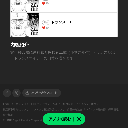
10
トランス 1
1話
10
内容紹介
実年齢53歳に違和感を感じる11歳（小学六年生）トランス英治
（トランスエイジ）の日常を描きます
お知らせ
公式ブログ
LINEコミックス
ヘルプ
利用規約
プライバシーポリシー
特定商取引法について
コンテンツ配信許諾について
作品持ち込み/ LINEマンガ編集部
採用情報
会社概要
アプリで読む
©
LINE Digital Frontier Corporation