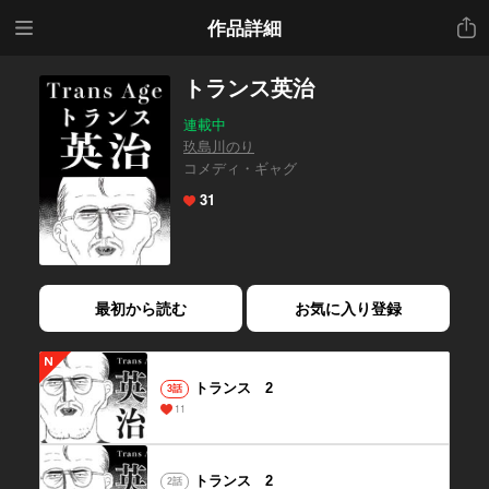
メニ
共有
作品詳細
ュー
トランス英治
連載中
玖島川のり
コメディ・ギャグ
31
最初から読む
お気に入り登録
トランス 2
3話
11
トランス 2
2話