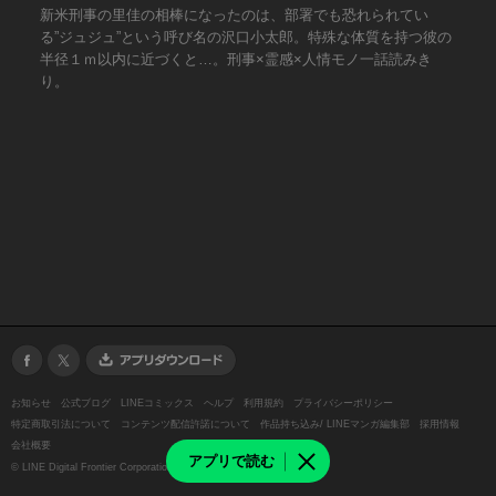
新米刑事の里佳の相棒になったのは、部署でも恐れられてい
る”ジュジュ”という呼び名の沢口小太郎。特殊な体質を持つ彼の
半径１ｍ以内に近づくと…。刑事×霊感×人情モノ一話読みき
り。
お知らせ
公式ブログ
LINEコミックス
ヘルプ
利用規約
プライバシーポリシー
特定商取引法について
コンテンツ配信許諾について
作品持ち込み/ LINEマンガ編集部
採用情報
会社概要
アプリで読む
©
LINE Digital Frontier Corporation