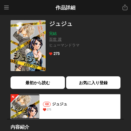
メニ
共有
作品詳細
ュー
ジュジュ
完結
百世 渡
ヒューマンドラマ
275
最初から読む
お気に入り登録
ジュジュ
1話
275
内容紹介