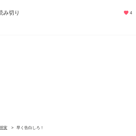
 読み切り
4
明実
早く告白しろ！