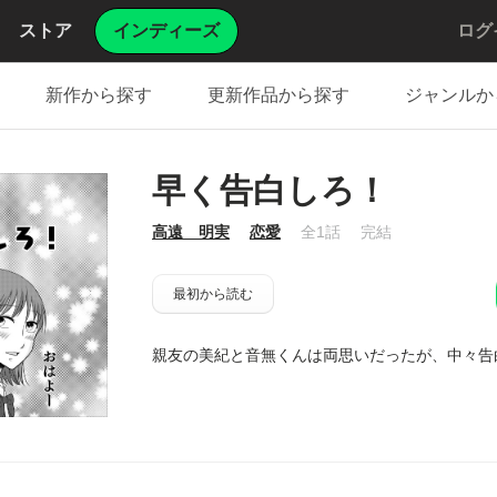
ストア
インディーズ
ログ
新作から探す
更新作品から探す
ジャンルか
早く告白しろ！
高遠 明実
恋愛
全1話
完結
最初から読む
親友の美紀と音無くんは両思いだったが、中々告