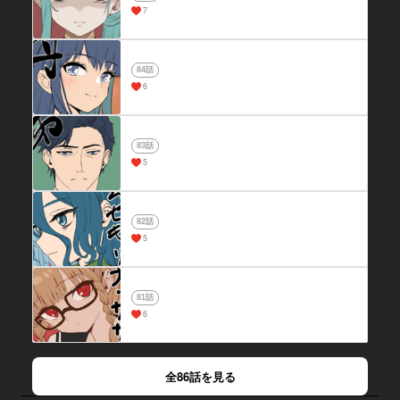
7
84話
6
83話
5
82話
5
81話
6
全86話を見る