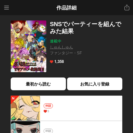
メニ
共有
作品詳細
ュー
SNSでパーティーを組んで
みた結果
連載中
しゅんしゅん
ファンタジー・SF
1,358
最初から読む
お気に入り登録
86話
5
85話