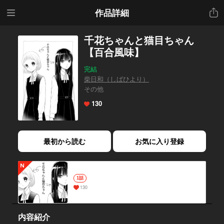
メニ
共有
作品詳細
ュー
千花ちゃんと猫目ちゃん
【百合風味】
完結
柴日和（しばひより）
その他
130
最初から読む
お気に入り登録
1話
130
内容紹介