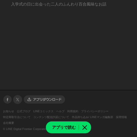
入学式の日に出会った二人のふんわり百合風味なお話
お知らせ
公式ブログ
LINEコミックス
ヘルプ
利用規約
プライバシーポリシー
特定商取引法について
コンテンツ配信許諾について
作品持ち込み/ LINEマンガ編集部
採用情報
会社概要
アプリで読む
©
LINE Digital Frontier Corporation