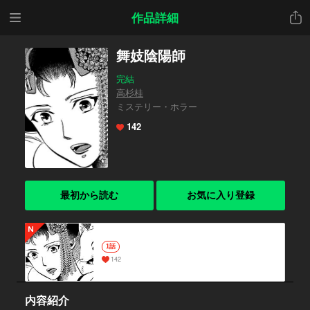
メニ
共有
作品詳細
ュー
舞妓陰陽師
完結
高杉桂
ミステリー・ホラー
142
最初から読む
お気に入り登録
1話
142
内容紹介