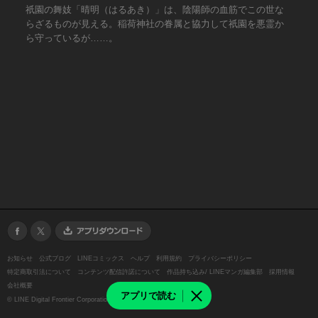
祇園の舞妓「晴明（はるあき）」は、陰陽師の血筋でこの世な
らざるものが見える。稲荷神社の眷属と協力して祇園を悪霊か
ら守っているが……。
お知らせ
公式ブログ
LINEコミックス
ヘルプ
利用規約
プライバシーポリシー
特定商取引法について
コンテンツ配信許諾について
作品持ち込み/ LINEマンガ編集部
採用情報
会社概要
アプリで読む
©
LINE Digital Frontier Corporation