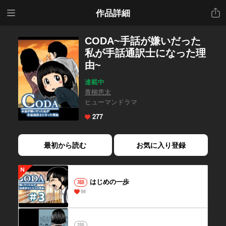
メニ
共有
作品詳細
ュー
CODA~手話が嫌いだった
私が手話通訳士になった理
由~
連載中
青柳恵太
ヒューマンドラマ
277
最初から読む
お気に入り登録
はじめの一歩
3話
98
2話