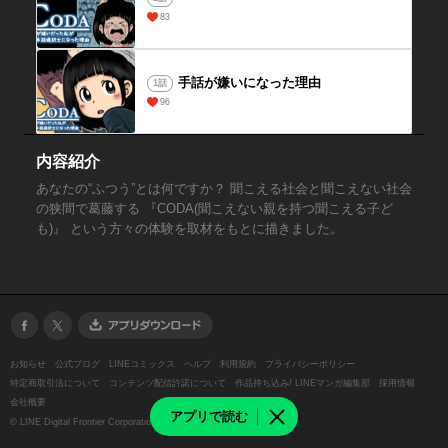
83
手話が嫌いになった理由
1話
96
内容紹介
あなたの“ふつう”とは何ですか？ 聞こえる社会と聞こえない社会
の狭間で葛藤する 『CODA(聞こえない親を持つ聞こえる子ど
も)』 という方々の体験を取材をもとに描きました。
お知らせ
公式ブログ
LINEコミックス
ヘルプ
利用規約
プライバシーポリシー
特定商取引法について
コンテンツ配信許諾について
作品持ち込み/ LINEマンガ編集部
採用情報
会社概要
アプリで読む
©
LINE Digital Frontier Corporation