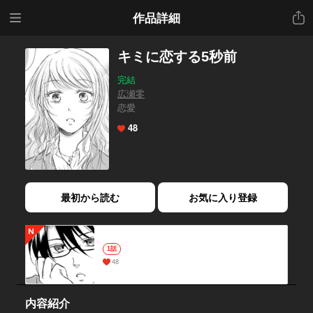
メニ
共有
作品詳細
ュー
キミに恋する5秒前
完結
広瀬零
恋愛
48
最初から読む
お気に入り登録
1話
48
内容紹介