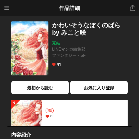
メニ
共有
作品詳細
ュー
かわいそうなぼくのばら
by みこと咲
完結
LINEマンガ編集部
ファンタジー・SF
41
最初から読む
お気に入り登録
1話
41
内容紹介