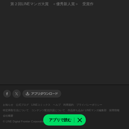
第２回LINEマンガ大賞 ＜優秀新人賞＞ 受賞作
お知らせ
公式ブログ
LINEコミックス
ヘルプ
利用規約
プライバシーポリシー
特定商取引法について
コンテンツ配信許諾について
作品持ち込み/ LINEマンガ編集部
採用情報
会社概要
アプリで読む
©
LINE Digital Frontier Corporation