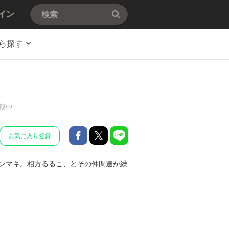
イン
ら探す
載中
お気に入り登録
ンマキ。相方るるこ、とその仲間達が繰