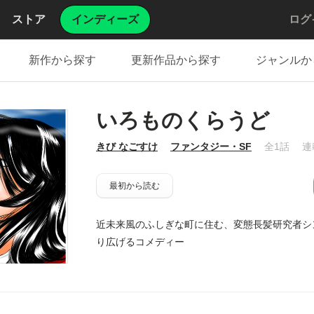
ストア
インディーズ
ログ
新作から探す
更新作品から探す
ジャンルか
いろものくらうど
きび なごすけ
ファンタジー・SF
全1話
連
最初から読む
近未来風のふしぎな町に住む、変態長髪研究者シ
り広げるコメディー