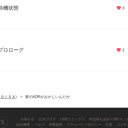
 待機状態
3
 プロローグ
2
ＡＧＩＳＡ)
家のADRがおかしいんだが
お知らせ
公式ブログ
LINEコミックス
作品持ち込み/ LINEマ
会社概要
ヘルプ
利用規約
プライバシーポリシー
公告
コンテ