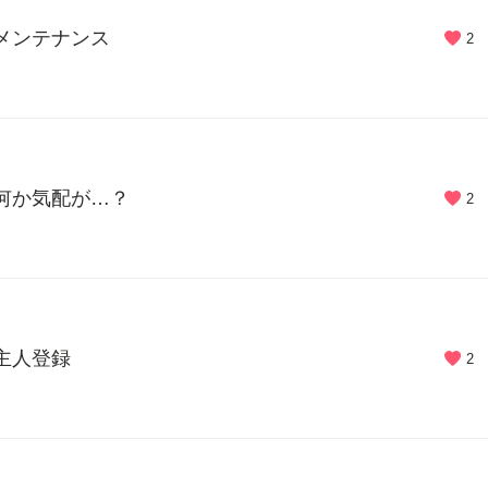
 メンテナンス
2
 何か気配が…？
2
 主人登録
2