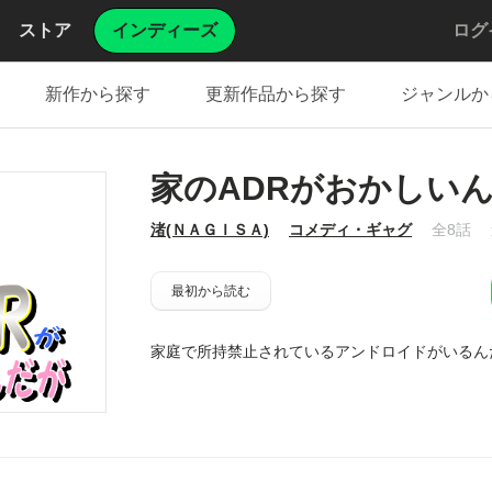
ストア
インディーズ
ログ
新作から探す
更新作品から探す
ジャンルか
家のADRがおかしい
渚(ＮＡＧＩＳＡ)
コメディ・ギャグ
全8話
最初から読む
家庭で所持禁止されているアンドロイドがいるん