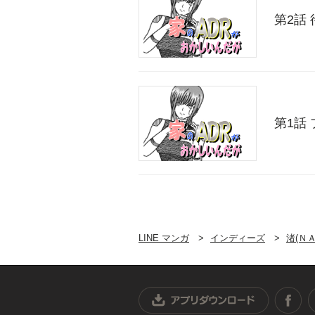
第2話
第1話
LINE マンガ
インディーズ
渚(Ｎ