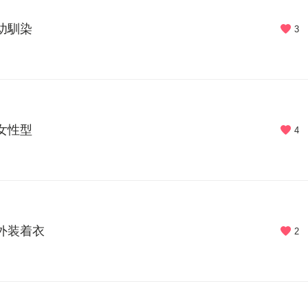
 幼馴染
3
 女性型
4
 外装着衣
2