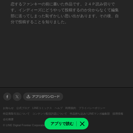
恋するファンキーの前に書いた作品です。２４Ｐ読み切りで
す。インディーズにどうやって投稿するのか分からなくて編集
部に送ってしまった恥ずかしい思い出があります。その後、自
分で投稿することを知りました。
お知らせ
公式ブログ
LINEコミックス
ヘルプ
利用規約
プライバシーポリシー
特定商取引法について
コンテンツ配信許諾について
作品持ち込み/ LINEマンガ編集部
採用情報
会社概要
アプリで読む
©
LINE Digital Frontier Corporation