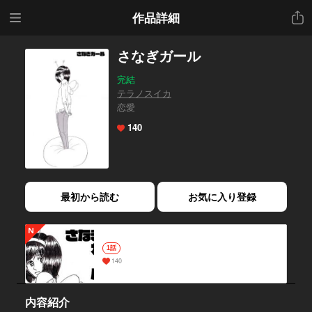
メニ
共有
作品詳細
ュー
さなぎガール
完結
テラノスイカ
恋愛
140
最初から読む
お気に入り登録
1話
140
内容紹介