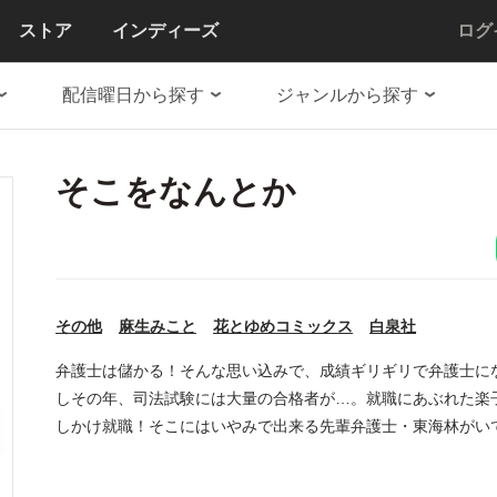
ストア
インディーズ
ログ
配信曜日から探す
ジャンルから探す
そこをなんとか
その他
麻生みこと
花とゆめコミックス
白泉社
弁護士は儲かる！そんな思い込みで、成績ギリギリで弁護士に
しその年、司法試験には大量の合格者が…。就職にあぶれた楽
しかけ就職！そこにはいやみで出来る先輩弁護士・東海林がいて!