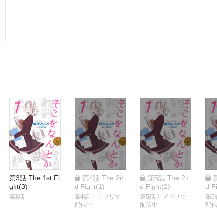
第3話 The 1st Fi
第4話 The 2n
第5話 The 2n
ght(3)
d Fight(1)
d Fight(2)
d F
第3話
第4話
アプリで
第5話
アプリで
第6
配信中
配信中
配信