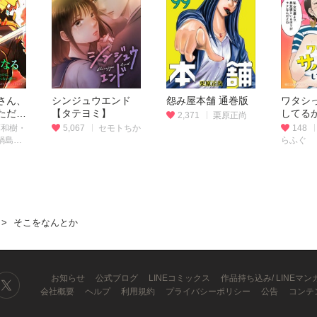
さん、
シンジュウエンド
怨み屋本舗 通巻版
ワタシ
ただの
【タテヨミ】
してる
2,371
栗原正尚
範だっ
藤和樹・
5,067
セモトちか
148
した弟
鍋島テ
らふぐ
放って
（タテ
ー版）
そこをなんとか
お知らせ
公式ブログ
LINEコミックス
作品持ち込み/ LINEマ
会社概要
ヘルプ
利用規約
プライバシーポリシー
公告
コンテ