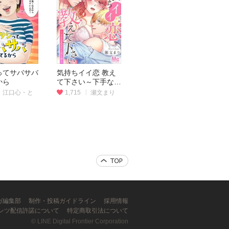
ってサバサバ
気持ちイイ恋 教え
から
て下さい～下手なあ
なたと私と彼～
江口心・と
1,715
瀬文まり
ンガ編集部
制作・投稿ガイドライン
採用情報
ンツ配信許諾について
特定商取引法について
©
LINE Digital Frontier Corporation