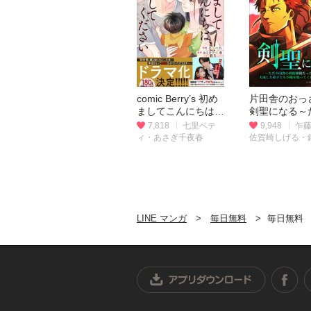
comic Berry’s 初め
片田舎のおっ
ましてこんにちは、
剣聖になる～
離婚してください
田舎の剣術師
7,818
七里ベテ
9,948
乍
（分冊版）
たのに、大成
ィ・あさぎ千夜春
佐賀崎しげる・
子たちが俺を
ツヒロ
くれない件～
ヨミフルカラ
LINE マンガ
毎日無料
毎日無料