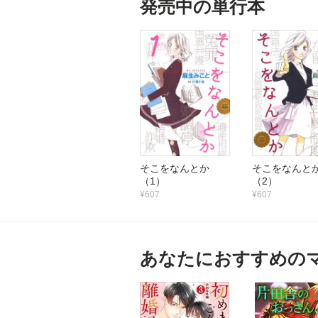
発売中の単行本
そこをなんとか
そこをなん
（1）
（2）
¥607
¥607
あなたにおすすめの