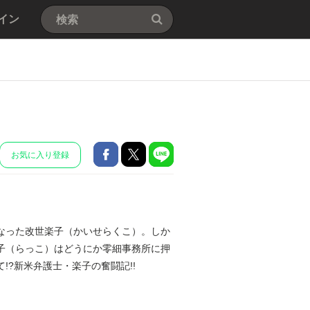
イン
お気に入り登録
なった改世楽子（かいせらくこ）。しか
子（らっこ）はどうにか零細事務所に押
?新米弁護士・楽子の奮闘記!!