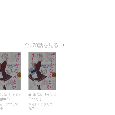
全178話を見る
第6話 The 2n
第7話 The 3rd
ight(3)
Fight(1)
話
アプリで
第7話
アプリで
中
配信中