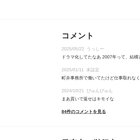
コメント
2025/05/22
うっしー
ドラマ化してたなあ 2007年って、結
2025/01/11
未設定
町弁事務所で働いてたけど仕事取れな
2024/10/21
ぴゅんぴゅん
まあ貢いで返せはキモイな
84件のコメントを見る