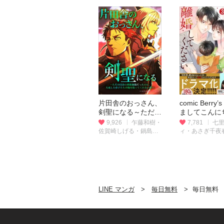
片田舎のおっさん、
comic Berry’
剣聖になる～ただの
ましてこんに
田舎の剣術師範だっ
離婚してくだ
9,926
乍藤和樹・
7,781
七
たのに、大成した弟
（分冊版）
佐賀崎しげる・鍋島テ
ィ・あさぎ千夜
子たちが俺を放って
ツヒロ
くれない件～（タテ
ヨミフルカラー版）
LINE マンガ
毎日無料
毎日無料