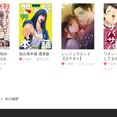
s 初め
怨み屋本舗 通巻版
シンジュウエンド
ワタシ
ちは、
【タテヨミ】
してる
2,369
栗原正尚
さい
里ベテ
5,065
セモトちか
3,930
春
らふぐ
氷の城壁