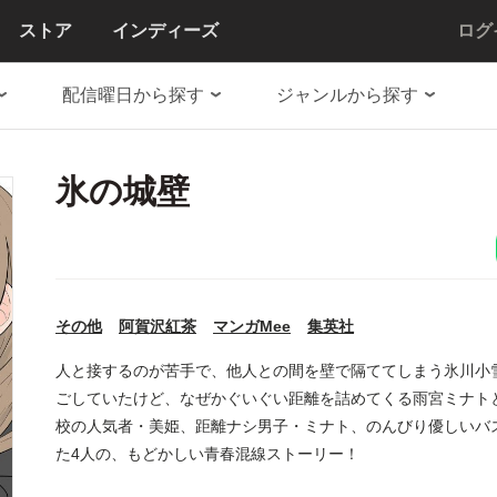
ストア
インディーズ
ログ
配信曜日から探す
ジャンルから探す
氷の城壁
その他
阿賀沢紅茶
マンガMee
集英社
人と接するのが苦手で、他人との間を壁で隔ててしまう氷川小
ごしていたけど、なぜかぐいぐい距離を詰めてくる雨宮ミナト
校の人気者・美姫、距離ナシ男子・ミナト、のんびり優しいバ
た4人の、もどかしい青春混線ストーリー！