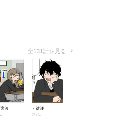
全131話を見る
雨宮湊
7 鍵師
話
第7話