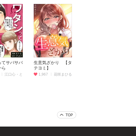
ってサバサバ
生意気ざかり 【タ
から
テヨミ】
江口心・と
1,967
花咲まひる