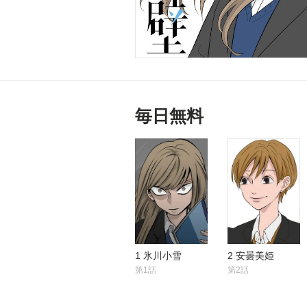
毎日無料
1 氷川小雪
2 安曇美姫
第1話
第2話