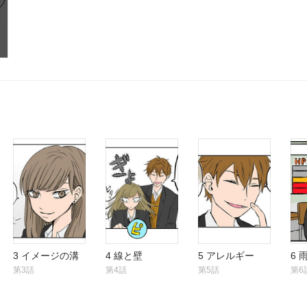
3 イメージの溝
4 線と壁
5 アレルギー
6 
第3話
第4話
第5話
第6