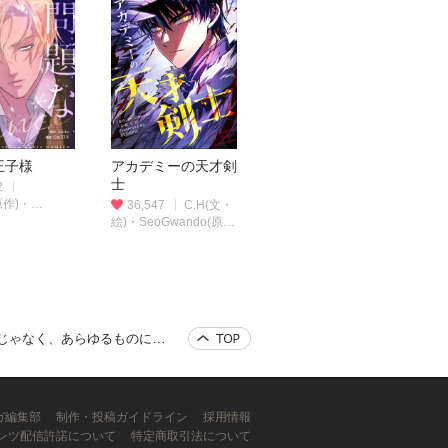
王子様
アカデミーの天才剣
士
2
(原作)・
36,547
C.H(文・
(漫画)
絵)・SeoGwando(原
作)
も効果を解除できるけど、残った人たち大丈夫？～
ンガ編集部
制作・投稿ガイドライン
採用情報
ンツ配信許諾について
特定商取引法について