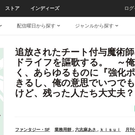
ストア
インディーズ
ログ
配信曜日から探す
ジャンルから探す
追放されたチート付与魔術師
ドライフを謳歌する。 ～
く、あらゆるものに『強化
きるし、俺の意思でいつで
けど、残った人たち大丈夫？
ファンタジー・SF
業務用餅
,
六志麻あさ
,
ｋｉｓｕｉ
月刊