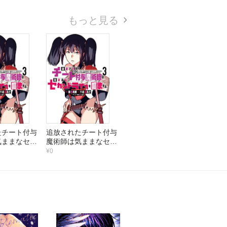
もっと見る
たチート付与
追放されたチート付与
気ままなセカ
魔術師は気ままなセカ
フを謳歌す
ンドライフを謳歌す
¥0
俺は武器だけ
る。 ～俺は武器だけ
、あらゆるも
じゃなく、あらゆるも
化ポイント』
のに『強化ポイント』
きるし、俺の
を付与できるし、俺の
つでも効果を
意思でいつでも効果を
るけど、残っ
解除できるけど、残っ
大丈夫？～
た人たち大丈夫？～
（3）