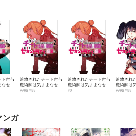
ート付与
追放されたチート付与
追放されたチート付与
追放され
まなセカ
魔術師は気ままなセカ
魔術師は気ままなセカ
魔術師は
謳歌す
ンドライフを謳歌す
ンドライフを謳歌す
ンドライ
¥792
¥88
¥0
¥792
¥88
武器だけ
る。 ～俺は武器だけ
る。 ～俺は武器だけ
る。 ～
らゆるも
じゃなく、あらゆるも
じゃなく、あらゆるも
じゃなく
イント』
のに『強化ポイント』
のに『強化ポイント』
のに『強
し、俺の
を付与できるし、俺の
を付与できるし、俺の
を付与で
マンガ
も効果を
意思でいつでも効果を
意思でいつでも効果を
意思でい
ど、残っ
解除できるけど、残っ
解除できるけど、残っ
解除でき
丈夫？～
た人たち大丈夫？～
た人たち大丈夫？～
た人たち
（2）
（2）
（3）