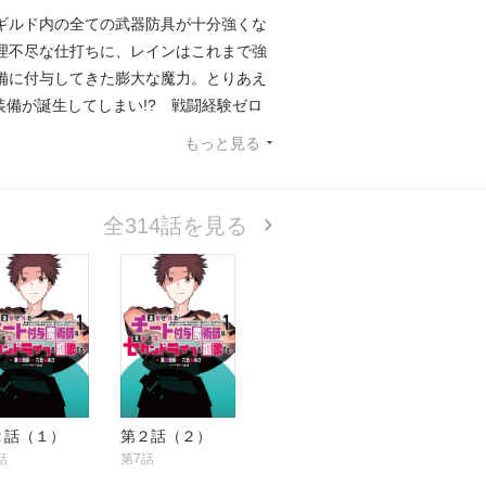
ギルド内の全ての武器防具が十分強くな
理不尽な仕打ちに、レインはこれまで強
備に付与してきた膨大な魔力。とりあえ
装備が誕生してしまい!? 戦闘経験ゼロ
険者ライフを気ままに生きることに!!
もっと見る
全314話を見る
２話（１）
第２話（２）
話
第7話