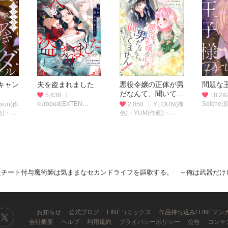
キャン
夫を盗まれました
悪役令嬢の正体が男
問題な
だなんて、聞いてま
5,638
18,29
せん！
kuropud(EXTEN
Solche
 sun(作
2,058
YEOUN(脚
STUDIO)(作画)・
CACTUS
色)・
色)・YUM(作画)・
Alphatart(原作)
emon
Baek Dan(原作)
与魔術師は気ままなセカンドライフを謳歌する。 ～俺は武器だけじゃなく、あらゆるものに『強化ポイント』を付与できるし、俺の意思でいつで
お知らせ
公式ブログ
LINEコミックス
作品持ち込み/ LINEマ
会社概要
ヘルプ
利用規約
プライバシーポリシー
公告
コンテ