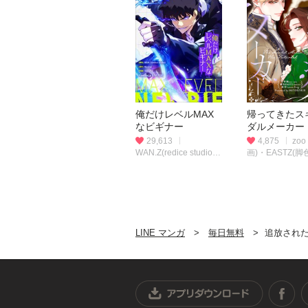
俺だけレベルMAX
帰ってきたス
なビギナー
ダルメーカー
29,613
4,875
zoo
WAN.Z(redice studio)
画)・EASTZ(脚
(脚色)・Maslow(原
carrot(脚色)・L
作)・swingbat(作画)
Frog(原作)
LINE マンガ
毎日無料
追放されたチート付