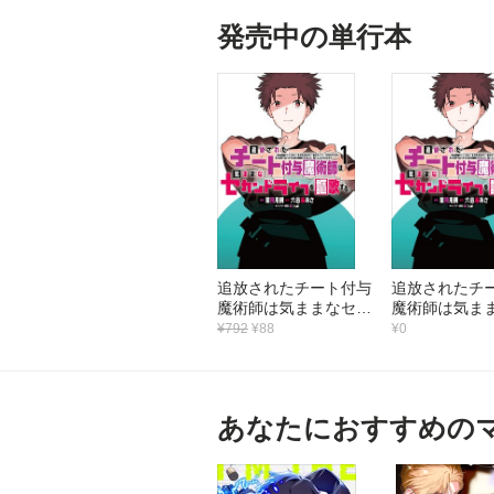
発売中の単行本
追放されたチート付与
追放されたチ
魔術師は気ままなセカ
魔術師は気ま
ンドライフを謳歌す
ンドライフを
¥792
¥88
¥0
る。 ～俺は武器だけ
る。 ～俺は
じゃなく、あらゆるも
じゃなく、あ
のに『強化ポイント』
のに『強化ポ
を付与できるし、俺の
を付与できる
あなたにおすすめの
意思でいつでも効果を
意思でいつで
解除できるけど、残っ
解除できるけ
た人たち大丈夫？～
た人たち大
（1）
（1）