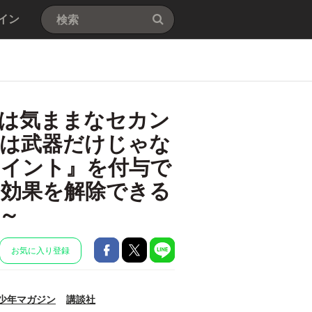
イン
は気ままなセカン
俺は武器だけじゃな
ポイント』を付与で
も効果を解除できる
～
お気に入り登録
少年マガジン
講談社