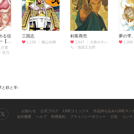
める信
三国志
剣客商売
夢の雫
一【分
1,139
横山光輝
1,447
大島やすい
1,386
ち・池波正太郎
之介寛
・茨乃
草と鉄と羊‐
お知らせ
公式ブログ
LINEコミックス
作品持ち込み/ LINEマ
会社概要
ヘルプ
利用規約
プライバシーポリシー
公告
コンテ