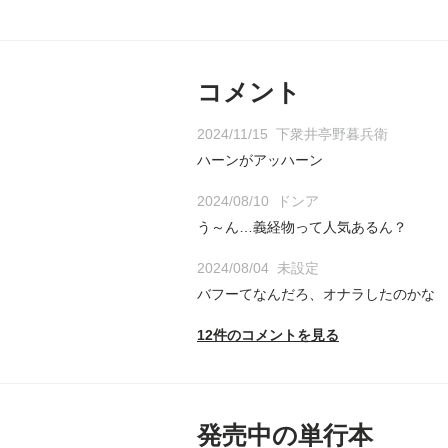
コメント
2024/11/15
下衆井亭野暮兵衛
ハーンがアッハーン
2024/08/10
ドンア
う～ん…義経物って人気あるん？
2024/08/04
未設定
バフーてなんだろ、オナラしたのかな
12件のコメントを見る
発売中の単行本