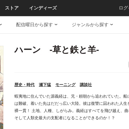
ストア
インディーズ
ログ
配信曜日から探す
ジャンルから探す
ハーン ‐草と鉄と羊‐
歴史・時代
瀬下猛
モーニング
講談社
蝦夷地に住んでいた源義経は、兄・頼朝から追われていた。船
は難破、着いた先はだだっ広い大陸。彼は復讐に囚われた人生
裸一貫！ 土地、人種、しがらみ。義経はすべてを飛び越え、
そして人類史最大の支配者になることができるのか！？