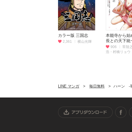
カラー版 三国志
本能寺から始
長との天下統
2,361
横山光輝
冊版】
906
常陸
浩・村橋リョウ
LINE マンガ
毎日無料
ハーン ‐