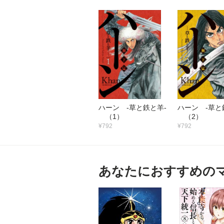
ハーン ‐草と鉄と羊‐
ハーン ‐草と
（1）
（2）
¥792
¥792
あなたにおすすめの