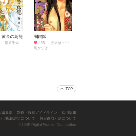
、黄金の鳥籠
闇鍵師
篠原千絵
455
赤名修・中
島かずき
ンガ編集部
制作・投稿ガイドライン
採用情報
ンツ配信許諾について
特定商取引法について
©
LINE Digital Frontier Corporation