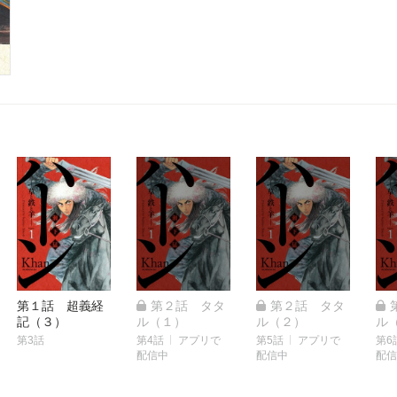
第１話 超義経
第２話 タタ
第２話 タタ
記（３）
ル（１）
ル（２）
ル
第3話
第4話
アプリで
第5話
アプリで
第6
配信中
配信中
配信