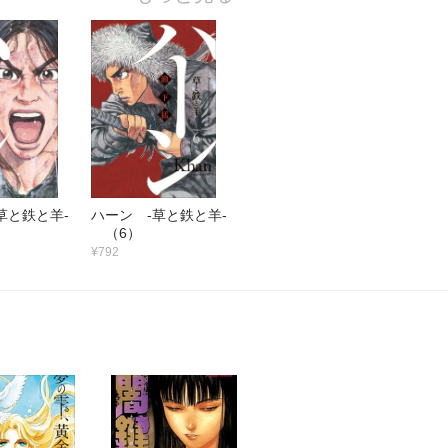
草と鉄と羊‐
ハーン ‐草と鉄と羊‐
（6）
¥792