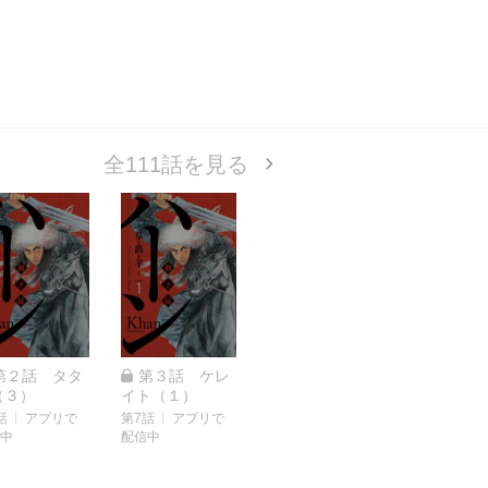
全111話を見る
第２話 タタ
第３話 ケレ
（３）
イト（１）
話
アプリで
第7話
アプリで
中
配信中