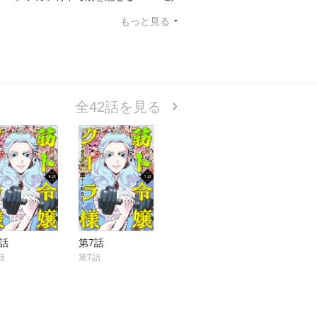
もっと見る
全42話を見る
話
第7話
話
第7話