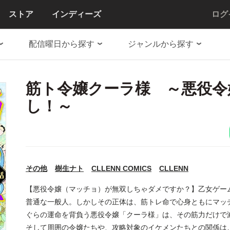
ストア
インディーズ
ログ
配信曜日から探す
ジャンルから探す
筋ト令嬢クーラ様 ～悪役令
し！～
その他
樹生ナト
CLLENN COMICS
CLLENN
【悪役令嬢（マッチョ）が無双しちゃダメですか？】乙女ゲー
普通な一般人。しかしその正体は、筋トレ命で心身ともにマッチ
ぐらの運命を背負う悪役令嬢「クーラ様」は、その筋力だけ
そして周囲の令嬢たちや、攻略対象のイケメンたちとの関係は