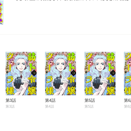
ト令嬢』ここに爆誕！
第3話
第4話
第5話
第6
第3話
第4話
第5話
第6