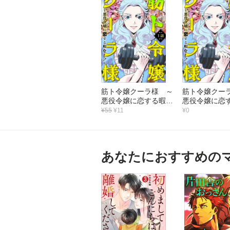
筋ト令嬢クーラ様 ～
筋ト令嬢クー
悪役令嬢に恋する暇な
悪役令嬢に恋
し！～（1）
し！～（1）
¥55
¥11
¥0
あなたにおすすめの