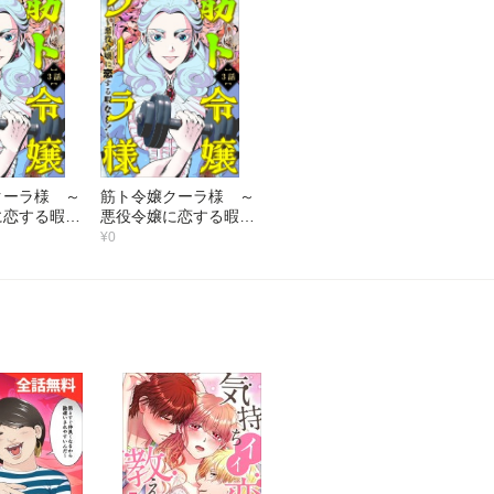
クーラ様 ～
筋ト令嬢クーラ様 ～
に恋する暇な
悪役令嬢に恋する暇な
）
し！～（3）
¥0