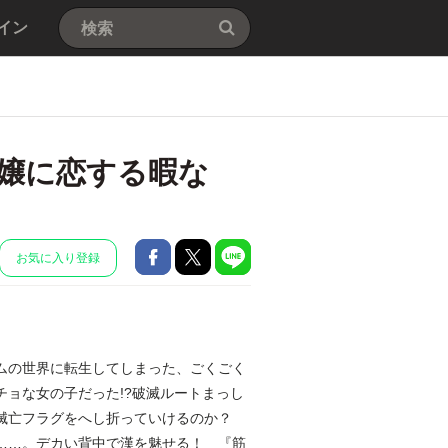
イン
嬢に恋する暇な
お気に入り登録
ムの世界に転生してしまった、ごくごく
ョな女の子だった!?破滅ルートまっし
で滅亡フラグをへし折っていけるのか？
……。デカい背中で漢を魅せる！ 『筋