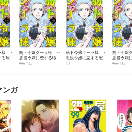
ラ様 ～
筋ト令嬢クーラ様 ～
筋ト令嬢クーラ様 ～
筋ト令嬢
する暇な
悪役令嬢に恋する暇な
悪役令嬢に恋する暇な
悪役令嬢
し！～（2）
し！～（2）
し！～（3
¥55
¥11
¥0
¥55
¥11
マンガ