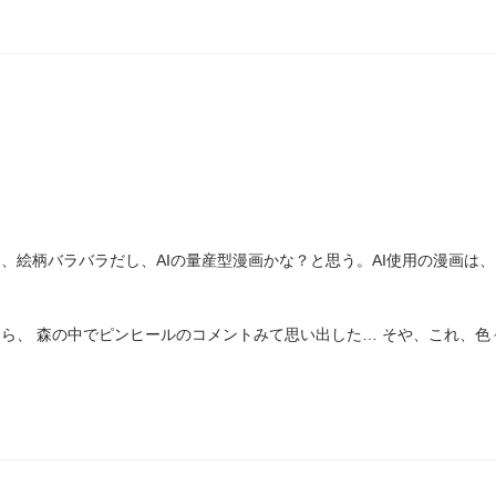
し
、絵柄バラバラだし、AIの量産型漫画かな？と思う。AI使用の漫画は
ら、 森の中でピンヒールのコメントみて思い出した… そや、これ、