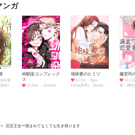
マンガ
情
幼馴染コンプレック
地味妻のヒミツ
藤堂司
ス
min(漫
8,724
Bae
14,11
(原作)
Luna(原作)・Tasse(作
画・脚色)
23,544
EUNHI
画)・Yeon shi(脚色)
Kim(原作
厄災王女〜望まれてなくても生き残ります