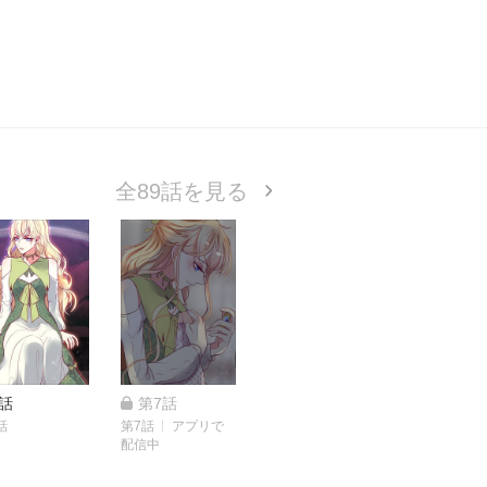
全89話を見る
話
第7話
話
第7話
アプリで
配信中