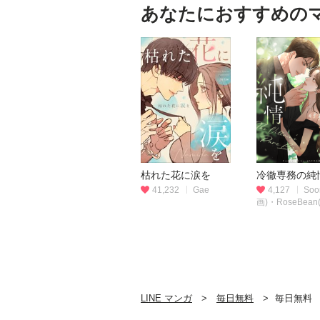
あなたにおすすめの
枯れた花に涙を
冷徹専務の純
41,232
Gae
4,127
Soo
画)・RoseBean
LINE マンガ
毎日無料
毎日無料