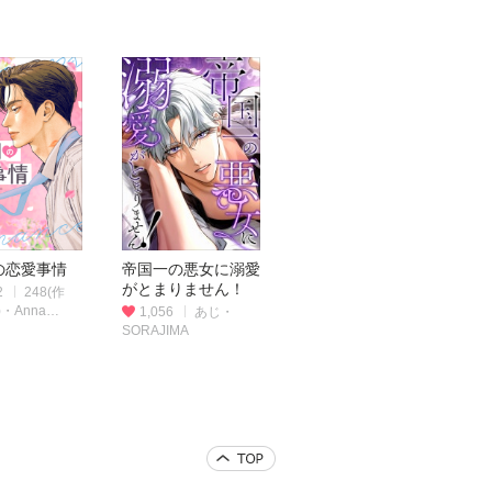
の恋愛事情
帝国一の悪女に溺愛
がとまりません！
2
248(作
・Anna
1,056
あじ・
)
SORAJIMA