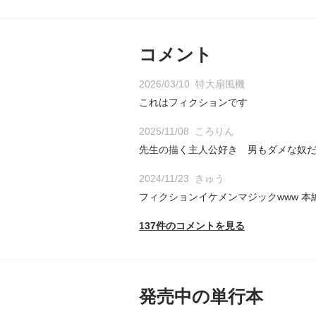
コメント
2026/03/10
特大扇風機
これはフィクションです
2025/11/08
ころりん
先生の描く主人公好き 男もダメな奴
2024/11/23
きゅう
フィクションイケメンマジックwww 
137件のコメントを見る
発売中の単行本