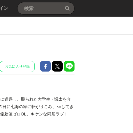
イン
お気に入り登録
嘩に遭遇し、殴られた大学生・颯太を介
の日に七海の家に転がりこみ、××してき
愛偏差値ゼロOL、キケンな同居ラブ！