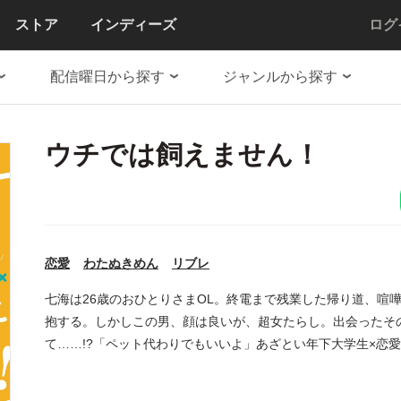
ストア
インディーズ
ログ
配信曜日から探す
ジャンルから探す
ウチでは飼えません！
恋愛
わたぬきめん
リブレ
七海は26歳のおひとりさまOL。終電まで残業した帰り道、喧
抱する。しかしこの男、顔は良いが、超女たらし。出会ったそ
て……!?「ペット代わりでもいいよ」あざとい年下大学生×恋