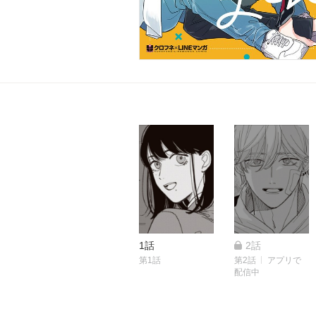
1話
2話
第1話
第2話
アプリで
配信中