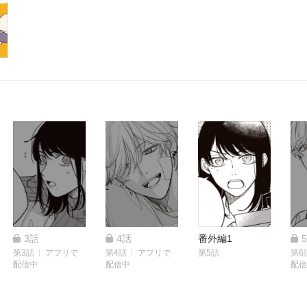
3話
4話
番外編1
第3話
アプリで
第4話
アプリで
第5話
第6
配信中
配信中
配信