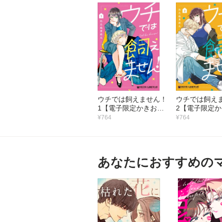
ウチでは飼えません！
ウチでは飼え
1【電子限定かきおろ
2【電子限定
し付】
し付】
¥764
¥764
あなたにおすすめの