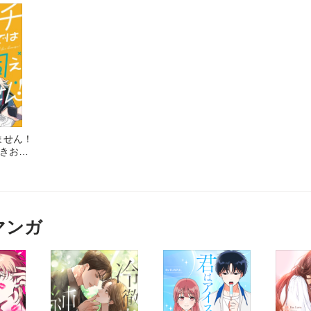
ません！
かきおろ
マンガ