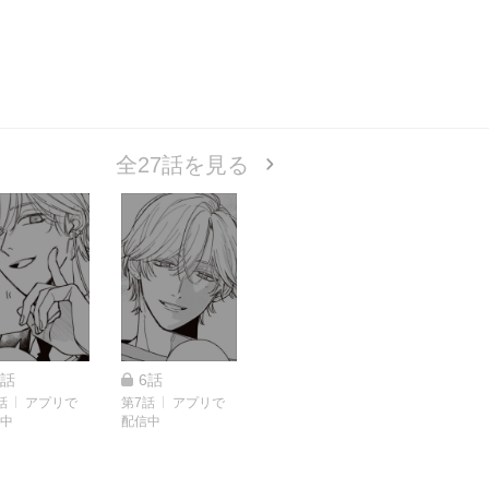
全27話を見る
5話
6話
話
アプリで
第7話
アプリで
中
配信中