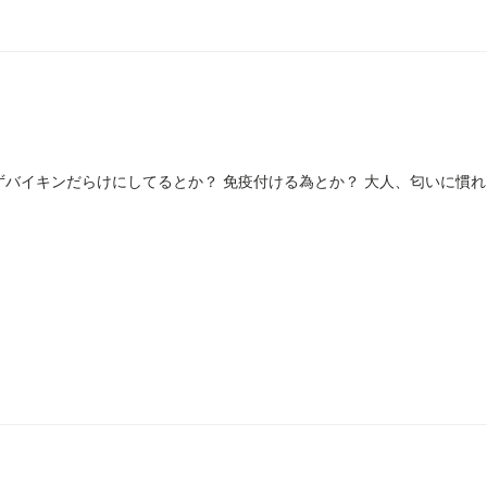
ずバイキンだらけにしてるとか？ 免疫付ける為とか？ 大人、匂いに慣