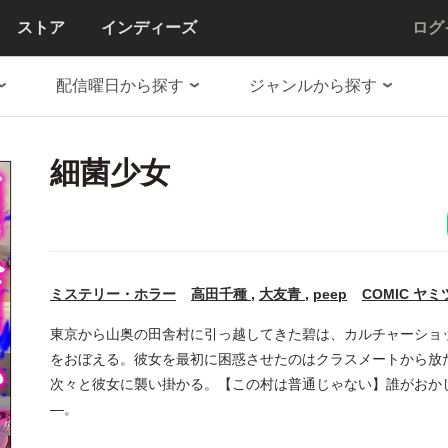
ストア
インディーズ
ログ
配信曜日から探す
ジャンルから探す
細菌少女
ミステリー・ホラー
高田千種
,
大友青
,
peep
COMIC ヤミ
東京から山奥の田舎村に引っ越してきた碧は、カルチャーショ
をおぼえる。彼女を最初に困惑させたのはクラスメートから放
次々と彼女に襲い掛かる。【この村は普通じゃない】誰がおか
―。