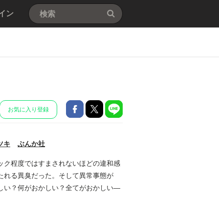
イン
お気に入り登録
ツキ
ぶんか社
ック程度ではすまされないほどの違和感
たれる異臭だった。そして異常事態が
しい？何がおかしい？全てがおかしい―