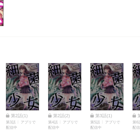
第2話(1)
第2話(2)
第3話(1)
第3話
アプリで
第4話
アプリで
第5話
アプリで
第6
配信中
配信中
配信中
配信