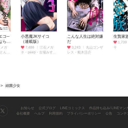
エコ─
小悪魔JKサイコ
こんな人生は絶対嫌
生贄家
なら─
（連載版）
だ
1,739
キ
石メガ
7,486
三石メガ
3,243
丸山ゴンザ
りとん・
ネ・peep・古場みす
レス・船木涼介
み・月桜しおり・
taskeySTUDIO
細菌少女
お知らせ
公式ブログ
LINEコミックス
作品持ち込み/ LINEマ
会社概要
ヘルプ
利用規約
プライバシーポリシー
公告
コンテ