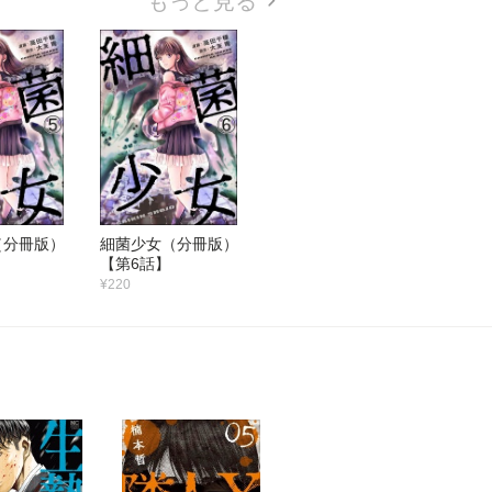
もっと見る
（分冊版）
細菌少女（分冊版）
【第6話】
¥220