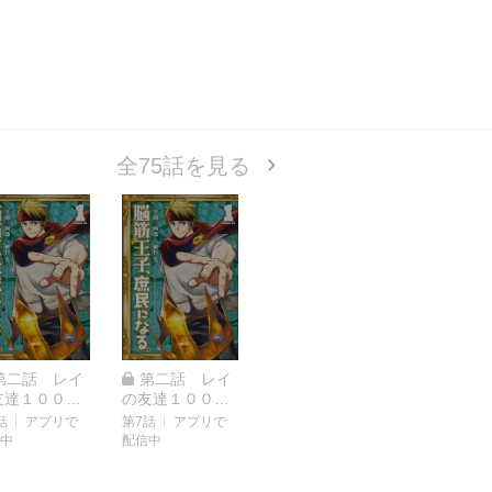
全75話を見る
第二話 レイ
第二話 レイ
友達１００人
の友達１００人
画（１）
計画（２）
話
アプリで
第7話
アプリで
中
配信中