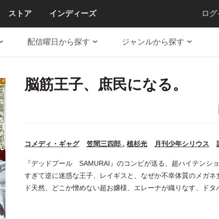
ストア
インディーズ
ログ
配信曜日から探す
ジャンルから探す
脳筋王子、庶民になる。
コメディ・ギャグ
笠間三四郎
,
植杉光
月刊少年シリウス
『デッドプール SAMURAI』のコンビが送る、超ハイテン
すぎて逆に迷惑な王子、レイギスと、なぜか不幸体質のメガネ
ド天然、どこか憎めない超お嬢様、エレーナが織りなす、ドタ