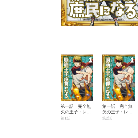
第一話 完全無
第一話 完全無
欠の王子・レイ
欠の王子・レイ
ギス（１）
ギス（２）
第1話
第2話