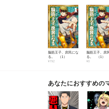
脳筋王子、庶民にな
脳筋王子、庶
る。 （1）
る。 （1）
¥792
¥0
あなたにおすすめの