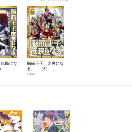
、庶民にな
脳筋王子、庶民にな
）
る。 （5）
¥880