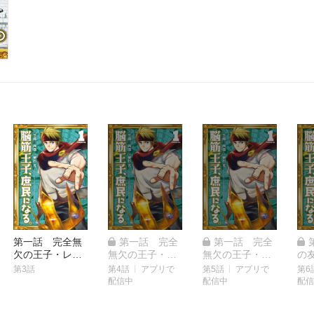
第一話 完全無
第一話 完全
第一話 完全
欠の王子・レイ
無欠の王子・レ
無欠の王子・レ
の
ギス（３）
イギス（４）
イギス（５）
計
第3話
第4話
アプリで
第5話
アプリで
第6
配信中
配信中
配信