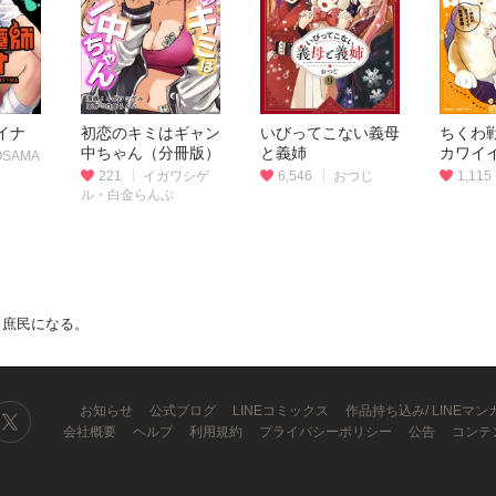
イナ
初恋のキミはギャン
いびってこない義母
ちくわ
中ちゃん（分冊版）
と義姉
カワイ
OSAMA
～
221
イガワシゲ
6,546
おつじ
1,115
ル・白金らんぷ
、庶民になる。
お知らせ
公式ブログ
LINEコミックス
作品持ち込み/ LINEマ
会社概要
ヘルプ
利用規約
プライバシーポリシー
公告
コンテ