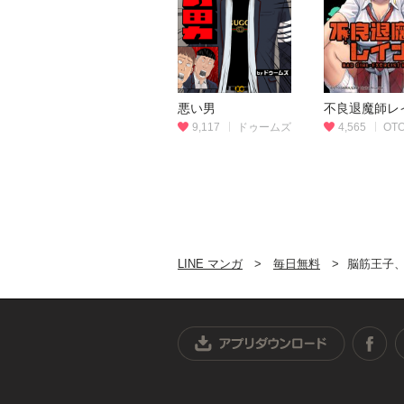
悪い男
不良退魔師レ
9,117
ドゥームズ
4,565
OT
LINE マンガ
毎日無料
脳筋王子