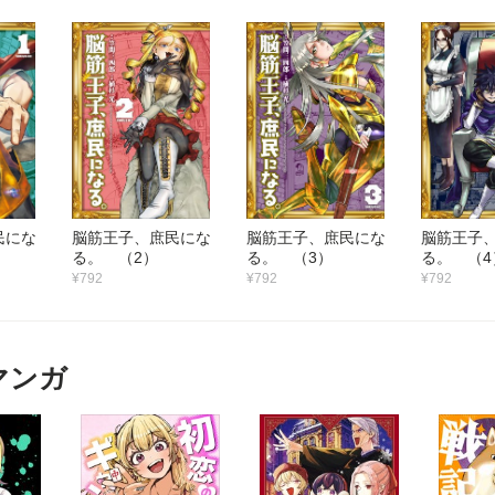
民にな
脳筋王子、庶民にな
脳筋王子、庶民にな
脳筋王子
る。 （2）
る。 （3）
る。 （4
¥792
¥792
¥792
マンガ