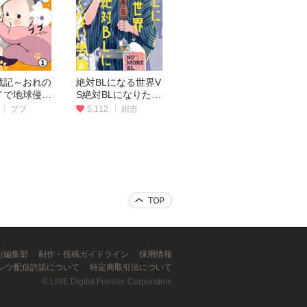
戦記～おれの
絶対BLになる世界V
イで地球侵略
S絶対BLになりたく
ない男
ブブ
5,112
紺吉
ンガ編集部
制作・投稿ガイドライン
採用情報
ンツ配信許諾について
特定商取引法について
©
LINE Digital Frontier Corporation