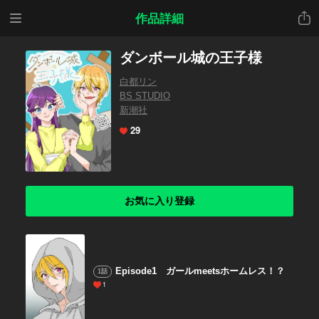
メニ
共有
作品詳細
ュー
ダンボール城の王子様
白都リン
BS STUDIO
新潮社
29
お気に入り登録
Episode1 ガールmeetsホームレス！？
1話
1