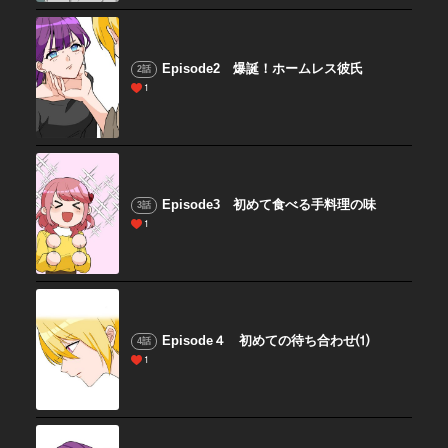
Episode2 爆誕！ホームレス彼氏
2話
1
Episode3 初めて食べる手料理の味
3話
1
Episode４ 初めての待ち合わせ⑴
4話
1