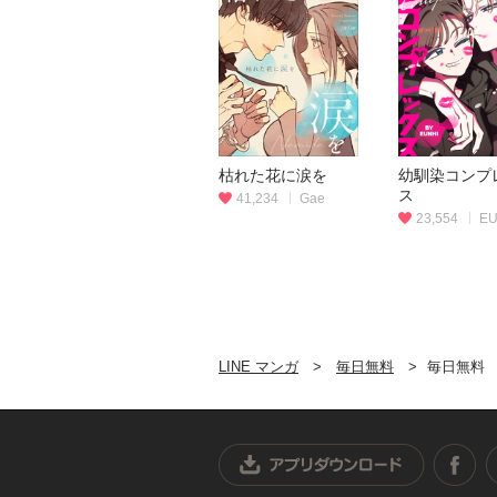
枯れた花に涙を
幼馴染コンプ
ス
41,234
Gae
23,554
EU
LINE マンガ
毎日無料
毎日無料