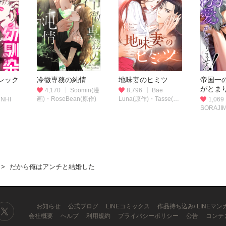
レック
冷徹専務の純情
地味妻のヒミツ
帝国一
がとま
4,170
Soomin(漫
8,796
Bae
画)・RoseBean(原作)
Luna(原作)・Tasse(作
NHI
1,069
画)・Yeon shi(脚色)
SORAJI
だから俺はアンチと結婚した
お知らせ
公式ブログ
LINEコミックス
作品持ち込み/ LINEマ
会社概要
ヘルプ
利用規約
プライバシーポリシー
公告
コンテ