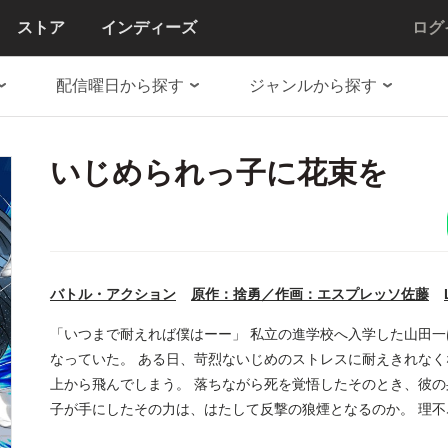
ストア
インディーズ
ログ
配信曜日から探す
ジャンルから探す
いじめられっ子に花束を
バトル・アクション
原作：捨勇／作画：エスプレッソ佐藤
「いつまで耐えれば僕はーー」 私立の進学校へ入学した山田
なっていた。 ある日、苛烈ないじめのストレスに耐えきれな
上から飛んでしまう。 落ちながら死を覚悟したそのとき、彼の
子が手にしたその力は、はたして反撃の狼煙となるのか。 理
マ！！ ※この物語はフィクションです。実在の人物・団体・