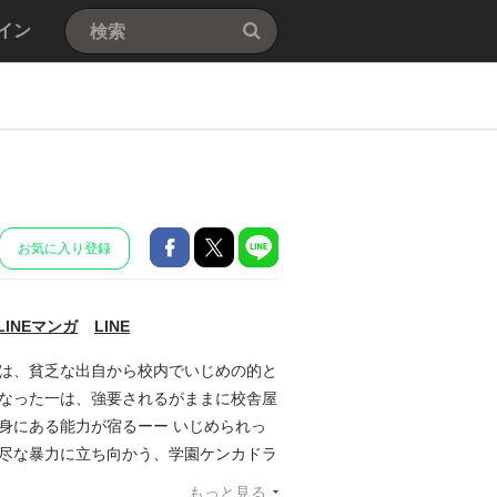
イン
お気に入り登録
LINEマンガ
LINE
一は、貧乏な出自から校内でいじめの的と
くなった一は、強要されるがままに校舎屋
身にある能力が宿るーー いじめられっ
不尽な暴力に立ち向かう、学園ケンカドラ
事件等とは一切関係はありません。
もっと見る