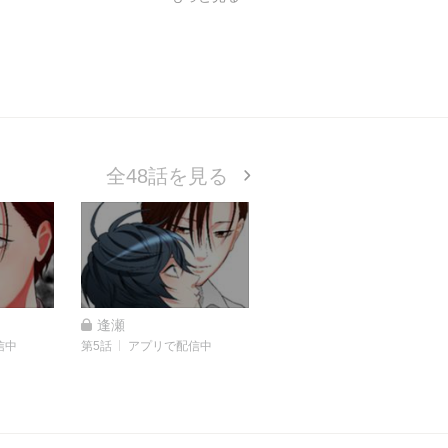
全48話を見る
逢瀬
信中
第5話
アプリで配信中