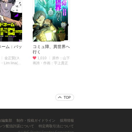
ネーム：バッ
コミュ障、異世界へ
行く
金正賢(ス
1,010
原作：山下
Lim lina(作
将誇・作画：宇上貴正
ンガ編集部
制作・投稿ガイドライン
採用情報
ンツ配信許諾について
特定商取引法について