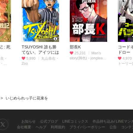
 : 死
TSUYOSHI 誰も勝
部長K
コード
てない、アイツには
ドロー
25,231
Man's
story(脚色)・jongteak
野良・
5,890
丸山恭右・
4,970
Jung(作画)・PTJ
l・
Zoo
トーリー)・
COMICS(制作)
画)
いじめられっ子に花束を
お知らせ
公式ブログ
LINEコミックス
作品持ち込み/ LINEマ
会社概要
ヘルプ
利用規約
プライバシーポリシー
公告
コンテ