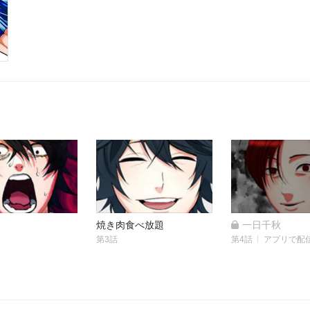
焼き肉食べ放題
一日千秋
第3話
第4話
アプリで配