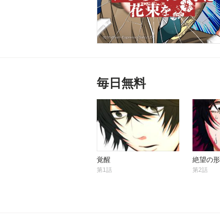
毎日無料
覚醒
絶望の形
第1話
第2話