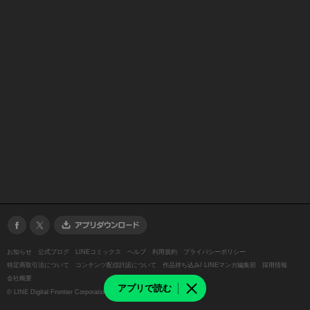
お知らせ
公式ブログ
LINEコミックス
ヘルプ
利用規約
プライバシーポリシー
特定商取引法について
コンテンツ配信許諾について
作品持ち込み/ LINEマンガ編集部
採用情報
会社概要
アプリで読む
©
LINE Digital Frontier Corporation