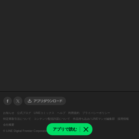
お知らせ
公式ブログ
LINEコミックス
ヘルプ
利用規約
プライバシーポリシー
特定商取引法について
コンテンツ配信許諾について
作品持ち込み/ LINEマンガ編集部
採用情報
会社概要
アプリで読む
©
LINE Digital Frontier Corporation