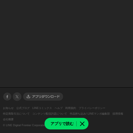
お知らせ
公式ブログ
LINEコミックス
ヘルプ
利用規約
プライバシーポリシー
特定商取引法について
コンテンツ配信許諾について
作品持ち込み/ LINEマンガ編集部
採用情報
会社概要
アプリで読む
©
LINE Digital Frontier Corporation