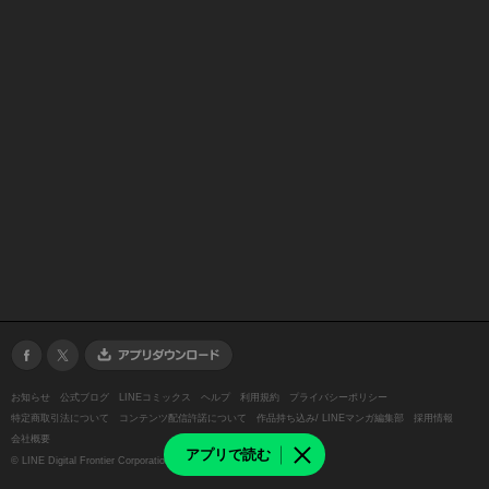
お知らせ
公式ブログ
LINEコミックス
ヘルプ
利用規約
プライバシーポリシー
特定商取引法について
コンテンツ配信許諾について
作品持ち込み/ LINEマンガ編集部
採用情報
会社概要
アプリで読む
©
LINE Digital Frontier Corporation