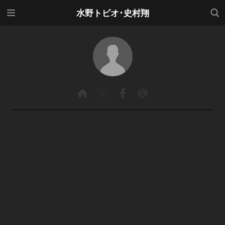
メニ
検索
水野トビオ･史村翔
ュー