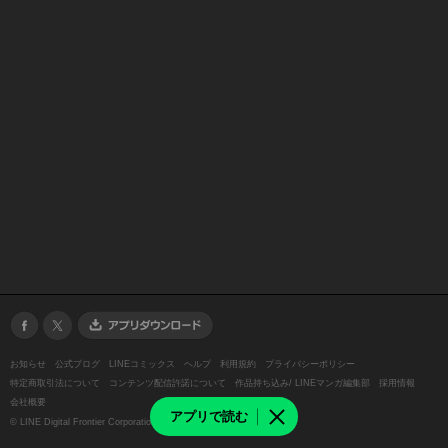
お知らせ
公式ブログ
LINEコミックス
ヘルプ
利用規約
プライバシーポリシー
特定商取引法について
コンテンツ配信許諾について
作品持ち込み/ LINEマンガ編集部
採用情報
会社概要
アプリで読む
©
LINE Digital Frontier Corporation