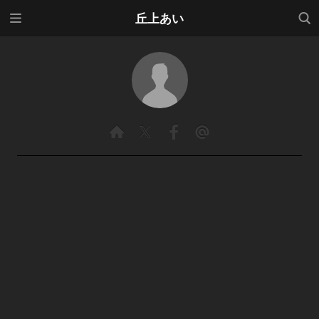
メニ
検索
丘上あい
ュー