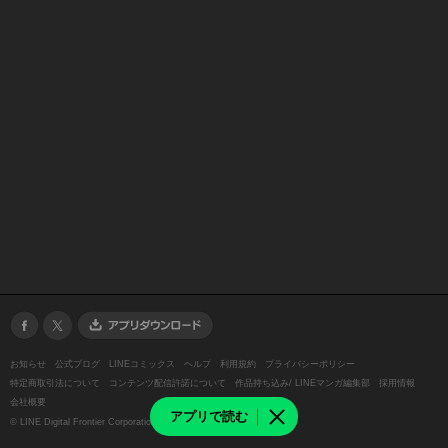
お知らせ
公式ブログ
LINEコミックス
ヘルプ
利用規約
プライバシーポリシー
特定商取引法について
コンテンツ配信許諾について
作品持ち込み/ LINEマンガ編集部
採用情報
会社概要
アプリで読む
©
LINE Digital Frontier Corporation