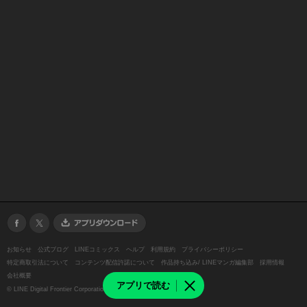
お知らせ
公式ブログ
LINEコミックス
ヘルプ
利用規約
プライバシーポリシー
特定商取引法について
コンテンツ配信許諾について
作品持ち込み/ LINEマンガ編集部
採用情報
会社概要
アプリで読む
©
LINE Digital Frontier Corporation