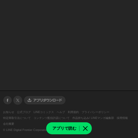
お知らせ
公式ブログ
LINEコミックス
ヘルプ
利用規約
プライバシーポリシー
特定商取引法について
コンテンツ配信許諾について
作品持ち込み/ LINEマンガ編集部
採用情報
会社概要
アプリで読む
©
LINE Digital Frontier Corporation