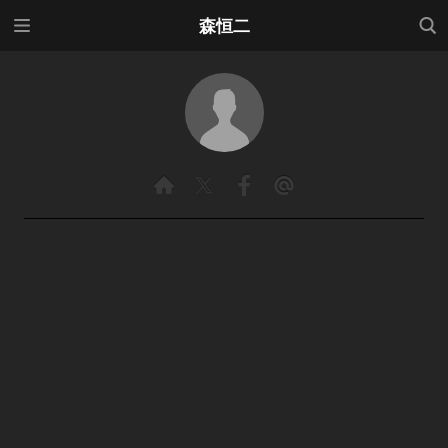
メニ
検索
森恒二
ュー